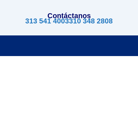
Contáctanos
313 541 4003
310 348 2808