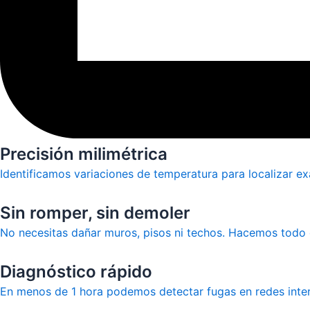
Precisión milimétrica
Identificamos variaciones de temperatura para localizar e
Sin romper, sin demoler
No necesitas dañar muros, pisos ni techos. Hacemos todo 
Diagnóstico rápido
En menos de 1 hora podemos detectar fugas en redes inter