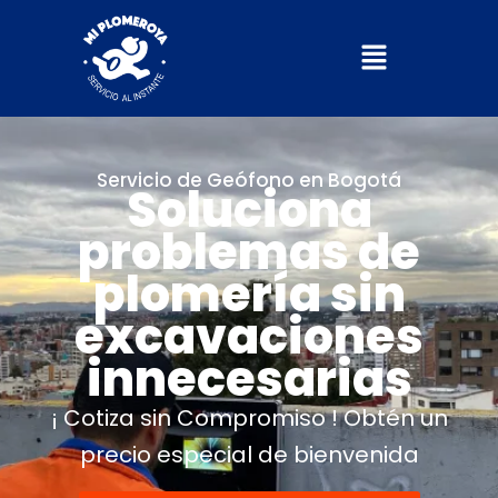
Menú
Servicio de Geófono en Bogotá
Soluciona
problemas de
plomería sin
excavaciones
innecesarias
¡ Cotiza sin Compromiso ! Obtén un
precio especial de bienvenida